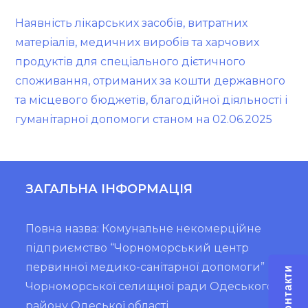
Наявність лікарських засобів, витратних
матеріалів, медичних виробів та харчових
продуктів для спеціального дієтичного
споживання, отриманих за кошти державного
та місцевого бюджетів, благодійної діяльності і
гуманітарної допомоги станом на 02.06.2025
ЗАГАЛЬНА ІНФОРМАЦІЯ
Повна назва: Комунальне некомерційне
підприємство “Чорноморський центр
первинної медико-санітарної допомоги”
Контакти
Чорноморської селищної ради Одеського
району Одеської області